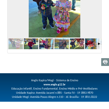
Anglo Itapira/Mogi - Sistema de Ensino
www.anglo.g12.br
Educação Infantil, Ensino Fundamental, Ensino Médio e Pré-Vestibulares
Unidade Itapira: Avenida Jacareí n.885 - Santa Fé - 19 3863.9870
Unidade Mogi: Avenida Pouso Alegre n.110 - Jd. Brasilia - 19 3811.8222