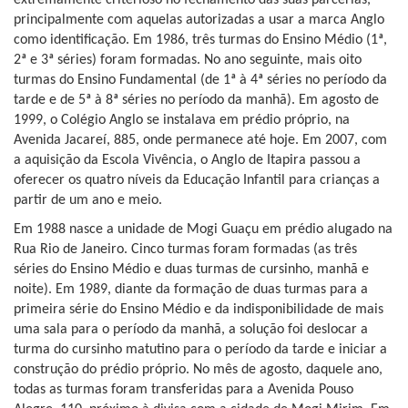
extremamente criterioso no fechamento das suas parcerias,
principalmente com aquelas autorizadas a usar a marca Anglo
como identificação. Em 1986, três turmas do Ensino Médio (1ª,
2ª e 3ª séries) foram formadas. No ano seguinte, mais oito
turmas do Ensino Fundamental (de 1ª à 4ª séries no período da
tarde e de 5ª à 8ª séries no período da manhã). Em agosto de
1999, o Colégio Anglo se instalava em prédio próprio, na
Avenida Jacareí, 885, onde permanece até hoje. Em 2007, com
a aquisição da Escola Vivência, o Anglo de Itapira passou a
oferecer os quatro níveis da Educação Infantil para crianças a
partir de um ano e meio.
Em 1988 nasce a unidade de Mogi Guaçu em prédio alugado na
Rua Rio de Janeiro. Cinco turmas foram formadas (as três
séries do Ensino Médio e duas turmas de cursinho, manhã e
noite). Em 1989, diante da formação de duas turmas para a
primeira série do Ensino Médio e da indisponibilidade de mais
uma sala para o período da manhã, a solução foi deslocar a
turma do cursinho matutino para o período da tarde e iniciar a
construção do prédio próprio. No mês de agosto, daquele ano,
todas as turmas foram transferidas para a Avenida Pouso