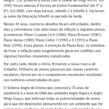
Alegre, 110, próximo à divisa com a cidade de Mogi Mirim. Em
1990, foram abertas 8 turmas do Ensino Fundamental (de 1ª à
8ª). Em 2000, com duas turmas, infantil 2 e infantil 4, iniciaram
as aulas da Educação Infantil no período da tarde.
Nesses 42 anos, inúmeros desafios foram enfrentados, dentre
eles a convivência com altas taxas de inflação e seguidos planos
econômicos: Plano Cruzado I e II (1986); Plano Bresser (1987);
Plano Verão (1989); Plano Collor I (1990) e II (1991) e Plano
Real (1994). Esses planos, à exceção do Plano Real, na tentativa
de frear a inflação pelo congelamento geraram conflitos com
algumas famílias, momentos complicados.
Por outro lado, desde o início, firmamos a nossa marca de
trabalho. Milhares de alunos passaram por nossas carteiras
escolares, formaram-se e conquistaram excelentes resultados
nas melhores universidades do país.
O Sistema Anglo de Ensino que comemora 70 anos de
existência é a base do DNA das unidades Anglo Itapira e Anglo
Mogi Guaçu, que estimula todas as potencialidades do aluno,
para que ele desenvolva plenamente em um ambiente que lhe